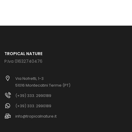
TROPICAL NATURE
P.Iva 01632740476
Via Nofretti, 1-3
51016 Montecatini Terme (PT)
(+39) 333. 2990189
(+39) 333. 2990189
info@tropicalnature.it