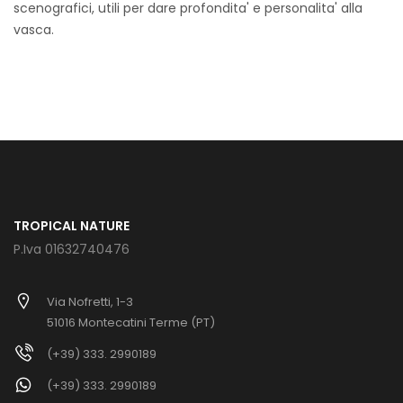
scenografici, utili per dare profondita' e personalita' alla
vasca.
TROPICAL NATURE
P.Iva 01632740476
Via Nofretti, 1-3
51016 Montecatini Terme (PT)
(+39) 333. 2990189
(+39) 333. 2990189