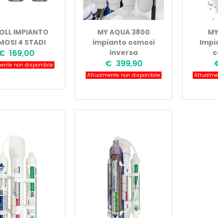
OLL IMPIANTO
MY AQUA 3800
MY
OSI 4 STADI
impianto osmosi
Impi
€ 169,00
inversa
c
€ 399,90
ente non disponibile
Attualmente non disponibile
Attualmen