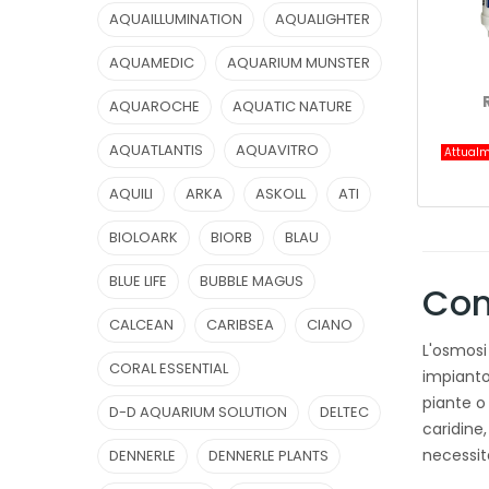
AQUAILLUMINATION
AQUALIGHTER
AQUAMEDIC
AQUARIUM MUNSTER
AQUAROCHE
AQUATIC NATURE
AQUATLANTIS
AQUAVITRO
Attualm
AQUILI
ARKA
ASKOLL
ATI
BIOLOARK
BIORB
BLAU
BLUE LIFE
BUBBLE MAGUS
Com
CALCEAN
CARIBSEA
CIANO
L'osmosi 
CORAL ESSENTIAL
impianto
piante o
D-D AQUARIUM SOLUTION
DELTEC
caridine
necessita
DENNERLE
DENNERLE PLANTS