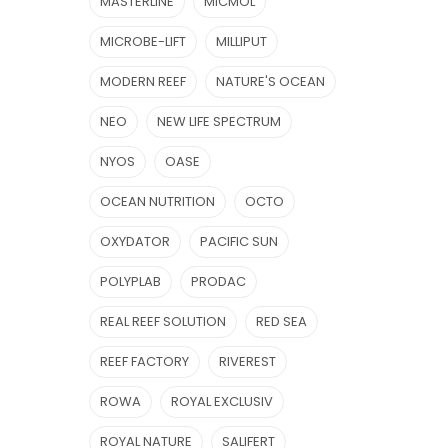
MASTERLINE
MICMOL
MICROBE-LIFT
MILLIPUT
MODERN REEF
NATURE'S OCEAN
NEO
NEW LIFE SPECTRUM
NYOS
OASE
OCEAN NUTRITION
OCTO
OXYDATOR
PACIFIC SUN
POLYPLAB
PRODAC
REAL REEF SOLUTION
RED SEA
REEF FACTORY
RIVEREST
ROWA
ROYAL EXCLUSIV
ROYAL NATURE
SALIFERT