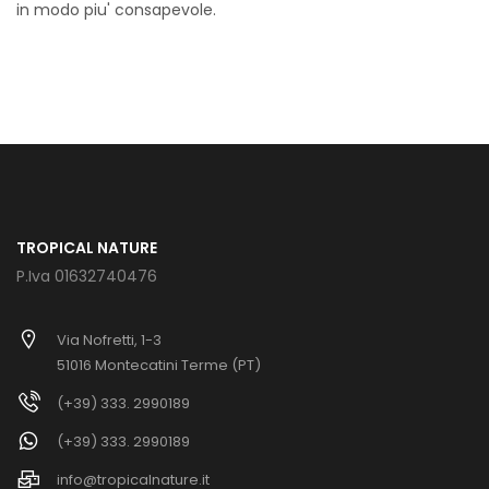
in modo piu' consapevole.
TROPICAL NATURE
P.Iva 01632740476
Via Nofretti, 1-3
51016 Montecatini Terme (PT)
(+39) 333. 2990189
(+39) 333. 2990189
info@tropicalnature.it