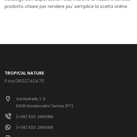
prodotto chiare per rendere piu' semplice la scelta online.
TROPICAL NATURE
P.Iva 01632740476
Via Nofretti, 1-3
51016 Montecatini Terme (PT)
(+39) 333. 2990189
(+39) 333. 2990189