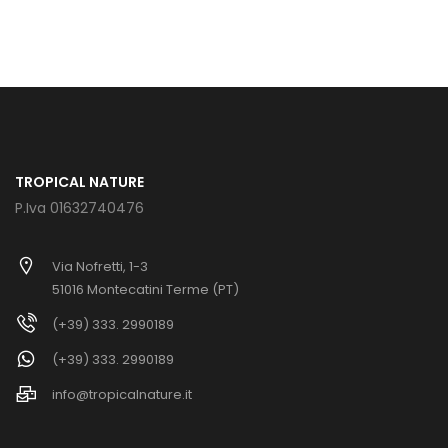
TROPICAL NATURE
P.Iva 01632740476
Via Nofretti, 1-3
51016 Montecatini Terme (PT)
(+39) 333. 2990189
(+39) 333. 2990189
info@tropicalnature.it