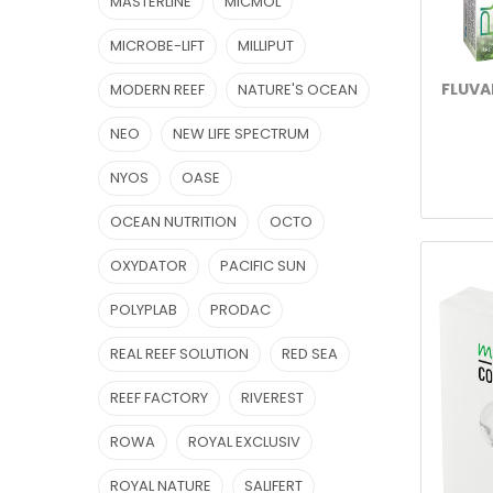
MASTERLINE
MICMOL
MICROBE-LIFT
MILLIPUT
FLUVAL
MODERN REEF
NATURE'S OCEAN
NEO
NEW LIFE SPECTRUM
NYOS
OASE
OCEAN NUTRITION
OCTO
OXYDATOR
PACIFIC SUN
POLYPLAB
PRODAC
REAL REEF SOLUTION
RED SEA
REEF FACTORY
RIVEREST
ROWA
ROYAL EXCLUSIV
ROYAL NATURE
SALIFERT