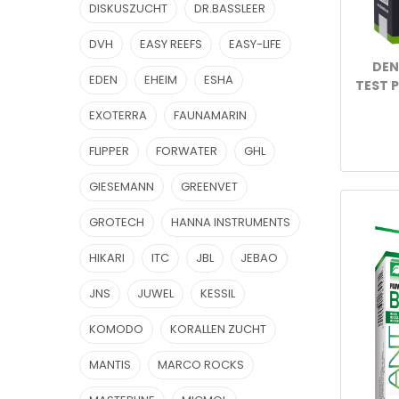
DISKUSZUCHT
DR.BASSLEER
DVH
EASY REEFS
EASY-LIFE
DEN
EDEN
EHEIM
ESHA
TEST 
EXOTERRA
FAUNAMARIN
FLIPPER
FORWATER
GHL
GIESEMANN
GREENVET
GROTECH
HANNA INSTRUMENTS
HIKARI
ITC
JBL
JEBAO
JNS
JUWEL
KESSIL
KOMODO
KORALLEN ZUCHT
MANTIS
MARCO ROCKS