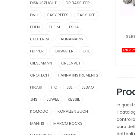
DISKUSZUCHT
DR.BASSLEER
DVH
EASY REEFS
EASY-LIFE
EDEN
EHEIM
ESHA
SER
EXOTERRA
FAUNAMARIN
Attualm
FLIPPER
FORWATER
GHL
GIESEMANN
GREENVET
GROTECH
HANNA INSTRUMENTS
HIKARI
ITC
JBL
JEBAO
Prod
JNS
JUWEL
KESSIL
In questa
KOMODO
KORALLEN ZUCHT
Il catal
controll
MANTIS
MARCO ROCKS
cura dell
dettagli