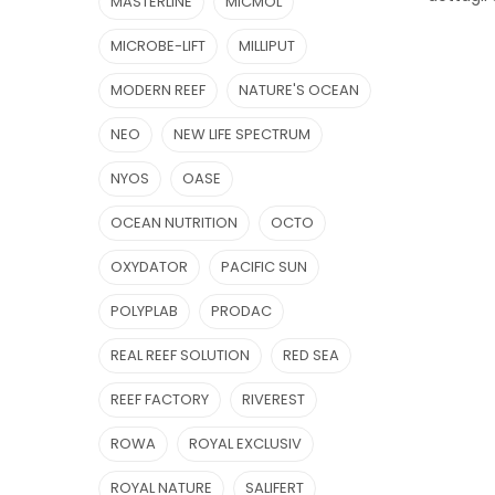
MASTERLINE
MICMOL
MICROBE-LIFT
MILLIPUT
MODERN REEF
NATURE'S OCEAN
NEO
NEW LIFE SPECTRUM
NYOS
OASE
OCEAN NUTRITION
OCTO
OXYDATOR
PACIFIC SUN
POLYPLAB
PRODAC
REAL REEF SOLUTION
RED SEA
REEF FACTORY
RIVEREST
ROWA
ROYAL EXCLUSIV
ROYAL NATURE
SALIFERT