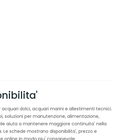
nibilita'
r acquari dolci, acquari marini e allestimenti tecnici.
bi, soluzioni per manutenzione, alimentazione,
bile aiuta a mantenere maggiore continuita' nella
ea. Le schede mostrano disponibilita', prezzo e
are online in modo piu' consapevole.