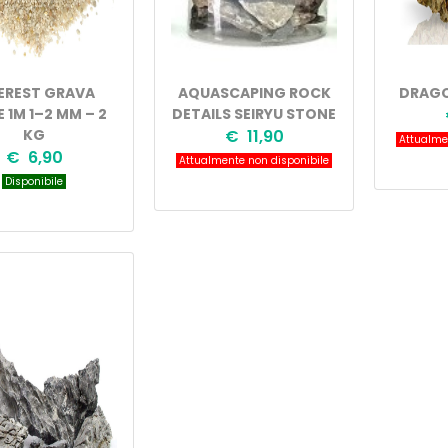
EREST GRAVA
AQUASCAPING ROCK
DRAGO
E 1M 1–2 MM – 2
DETAILS SEIRYU STONE
KG
€ 11,90
Attualmen
€ 6,90
Attualmente non disponibile
Disponibile