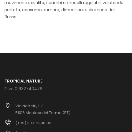
movimento, risalita, ricambi e modelli regolabili valutando
portata, consumo, rumore, dimensioni e direzione del
flusso.
TROPICAL NATURE
P.Iva 01632740476
Via Nofretti, 1-3
51016 Montecatini Terme (PT)
(+39) 333. 2990189